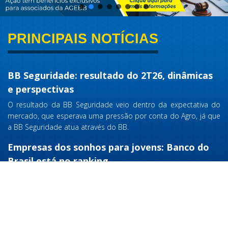
PRINCIPAIS NOTÍCIAS
BB Seguridade: resultado do 2T26, dinâmicas
e perspectivas
O resultado da BB Seguridade veio dentro da expectativa do
mercado, que esperava uma pressão por conta do Agro, já que
a BB Seguridade atua através do BB.
Empresas dos sonhos para jovens: Banco do
Brasil está no ranking
A pesquisa, realizada pelo Instituto Locomotiva, aponta que a
lista das companhias ainda tem Google, Itaú e Petrobras; elas
dividem a liderança entre os jovens de 14 a 24 anos.
BB “trava” negociações salariais e acende