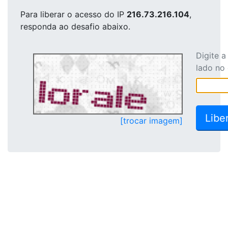
Para liberar o acesso
do IP
216.73.216.104
,
responda ao desafio abaixo.
Digite 
lado no
[trocar imagem]