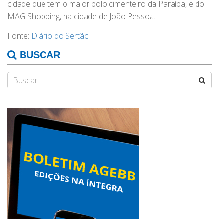
cidade que tem o maior polo cimenteiro da Paraíba, e do
MAG Shopping, na cidade de João Pessoa.
Fonte:
Diário do Sertão
BUSCAR