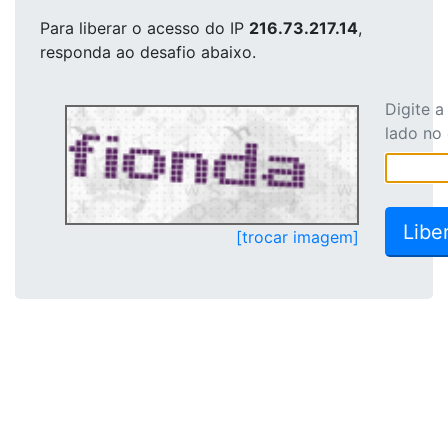
Para liberar o acesso
do IP
216.73.217.14
,
responda ao desafio abaixo.
Digite 
lado no
[trocar imagem]