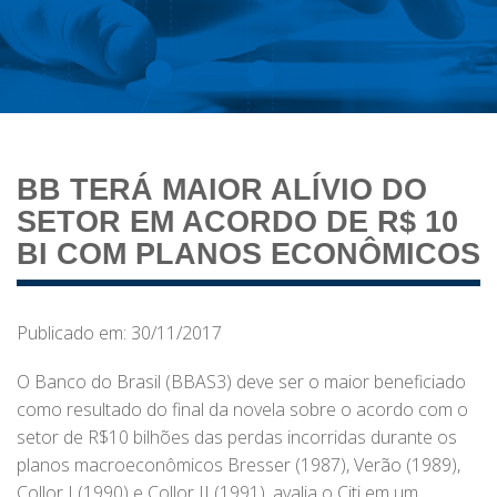
BB TERÁ MAIOR ALÍVIO DO
SETOR EM ACORDO DE R$ 10
BI COM PLANOS ECONÔMICOS
Publicado em: 30/11/2017
O Banco do Brasil (BBAS3) deve ser o maior beneficiado
como resultado do final da novela sobre o acordo com o
setor de R$10 bilhões das perdas incorridas durante os
planos macroeconômicos Bresser (1987), Verão (1989),
Collor I (1990) e Collor II (1991), avalia o Citi em um