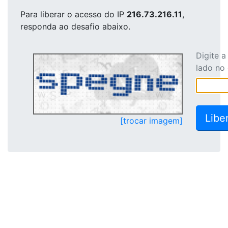
Para liberar o acesso
do IP
216.73.216.11
,
responda ao desafio abaixo.
Digite 
lado no
[trocar imagem]