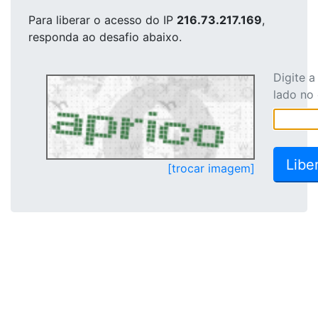
Para liberar o acesso
do IP
216.73.217.169
,
responda ao desafio abaixo.
Digite 
lado no
[trocar imagem]