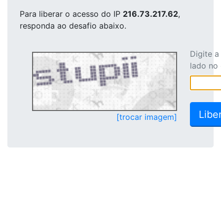
Para liberar o acesso
do IP
216.73.217.62
,
responda ao desafio abaixo.
Digite 
lado no
[trocar imagem]