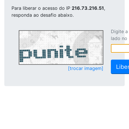
Para liberar o acesso
do IP
216.73.216.51
,
responda ao desafio abaixo.
Digite 
lado no
[trocar imagem]