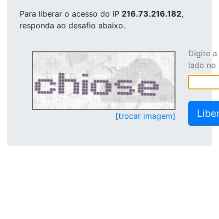
Para liberar o acesso
do IP
216.73.216.182
,
responda ao desafio abaixo.
Digite 
lado no
[trocar imagem]