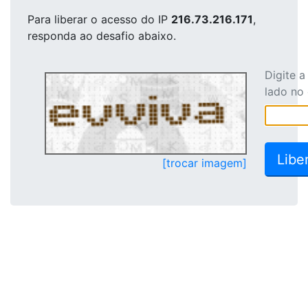
Para liberar o acesso
do IP
216.73.216.171
,
responda ao desafio abaixo.
Digite 
lado no
[trocar imagem]