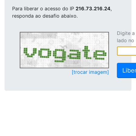
Para liberar o acesso
do IP
216.73.216.24
,
responda ao desafio abaixo.
Digite 
lado no
[trocar imagem]