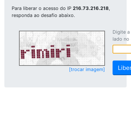
Para liberar o acesso
do IP
216.73.216.218
,
responda ao desafio abaixo.
Digite 
lado no
[trocar imagem]