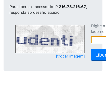
Para liberar o acesso
do IP
216.73.216.67
,
responda ao desafio abaixo.
Digite 
lado no
[trocar imagem]