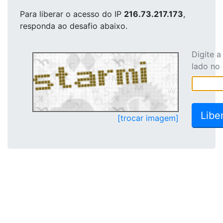
Para liberar o acesso
do IP
216.73.217.173
,
responda ao desafio abaixo.
Digite 
lado no
[trocar imagem]