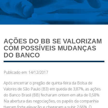
AÇÕES DO BB SE VALORIZAM
COM POSSÍVEIS MUDANÇAS
DO BANCO
Publicado em: 14/12/2017
Após encerrar o pregão de quinta-feira da Bolsa de
Valores de São Paulo (B3) em queda de 3,87%, as ações
do Banco Brasil (BB) fecharam ontem em alta de 0,58%.
Na abertura das negociações, os papéis da companhia
tiveram forte elevação e chegaram a subir 2,66%. O