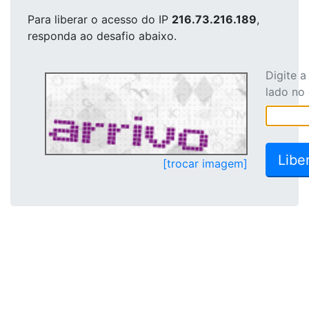
Para liberar o acesso
do IP
216.73.216.189
,
responda ao desafio abaixo.
Digite 
lado no
[trocar imagem]