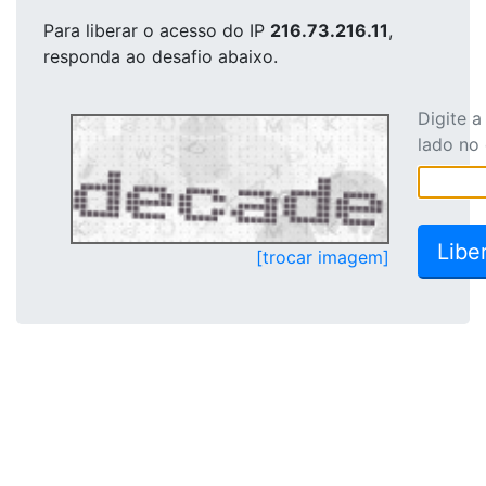
Para liberar o acesso
do IP
216.73.216.11
,
responda ao desafio abaixo.
Digite 
lado no
[trocar imagem]