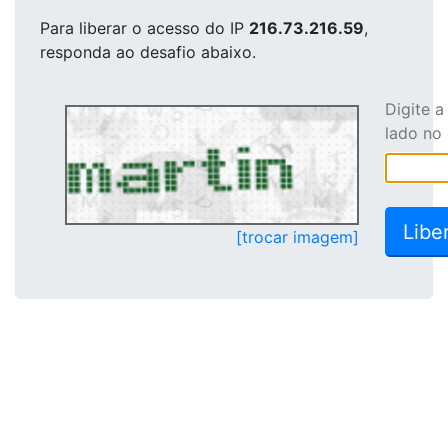
Para liberar o acesso
do IP
216.73.216.59
,
responda ao desafio abaixo.
Digite 
lado no
[trocar imagem]