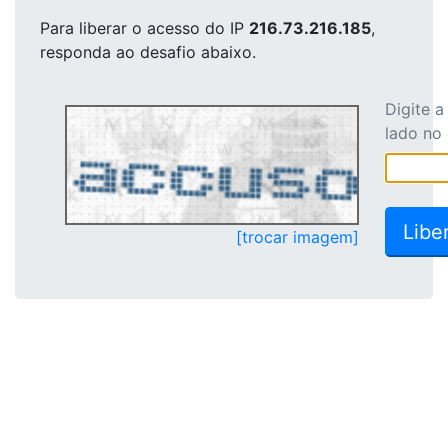
Para liberar o acesso
do IP
216.73.216.185
,
responda ao desafio abaixo.
Digite 
lado no
[trocar imagem]