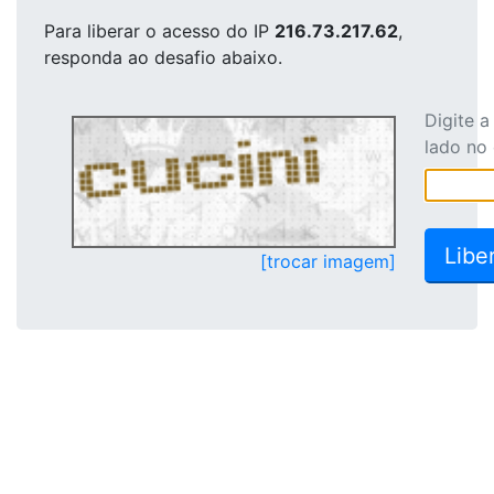
Para liberar o acesso
do IP
216.73.217.62
,
responda ao desafio abaixo.
Digite 
lado no
[trocar imagem]