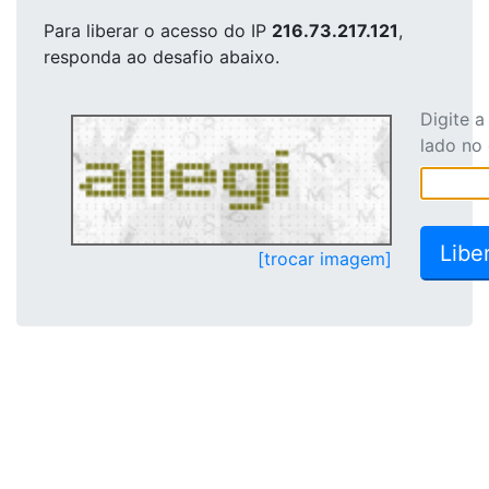
Para liberar o acesso
do IP
216.73.217.121
,
responda ao desafio abaixo.
Digite 
lado no
[trocar imagem]