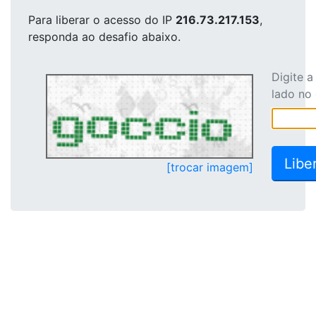
Para liberar o acesso
do IP
216.73.217.153
,
responda ao desafio abaixo.
Digite 
lado no
[trocar imagem]