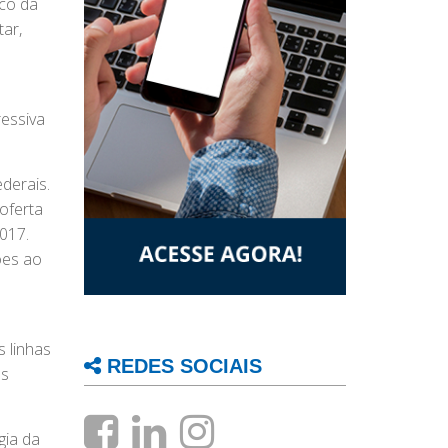
sco da
tar,
e
ressiva
derais.
oferta
2017.
ões ao
 linhas
REDES SOCIAIS
os
gia da