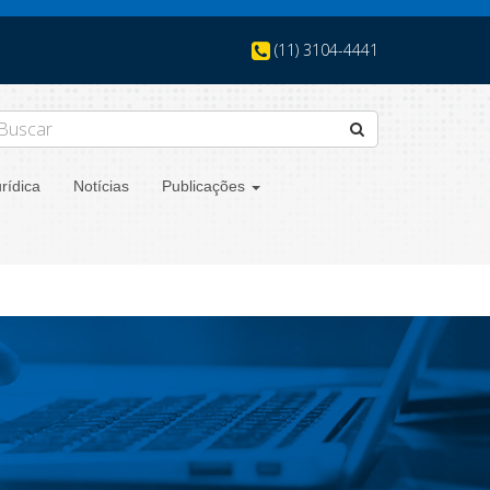
(11) 3104-4441
rídica
Notícias
Publicações