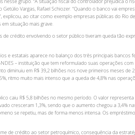
s nesse grupo. “A situação fiscal do controlador prejudica o ri
ão Getúlio Vargas, Rafael Schiozer. “Quando o banco vai empres
”, explicou, ao citar como exemplo empresas públicas do Rio d
s em situação mais grave.
de crédito envolvendo o setor público tiveram queda tão exp
os e estatais aparece no balanço dos três principais bancos fe
NDES – instituição que tem reformulado suas operações com 
mento diminuiu em R$ 39,2 bilhões nos nove primeiros meses de 
,5%, ritmo muito mais intenso que a queda de 4,8% nas operaç
blico caiu R$ 5,8 bilhões no mesmo período. O valor representa
rivado cresceram 1,3%, sendo que o aumento chegou a 3,4% nas
nômeno se repetiu, mas de forma menos intensa. Os empréstim
e de crédito ao setor petroquímico, consequência da estraté