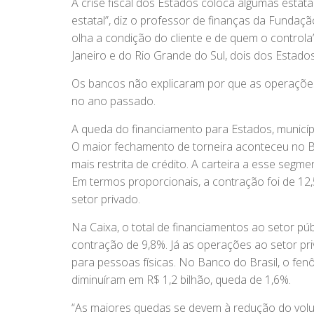
A crise fiscal dos Estados coloca algumas estatai
estatal”, diz o professor de finanças da Fundaç
olha a condição do cliente e de quem o controla
Janeiro e do Rio Grande do Sul, dois dos Estado
Os bancos não explicaram por que as operações 
no ano passado.
A queda do financiamento para Estados, municípi
O maior fechamento de torneira aconteceu no B
mais restrita de crédito. A carteira a esse seg
Em termos proporcionais, a contração foi de 12
setor privado.
Na Caixa, o total de financiamentos ao setor pú
contração de 9,8%. Já as operações ao setor p
para pessoas físicas. No Banco do Brasil, o fe
diminuíram em R$ 1,2 bilhão, queda de 1,6%.
“As maiores quedas se devem à redução do volum