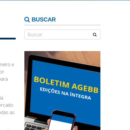
BUSCAR
neiro e
or
para
da
mercado
odas as