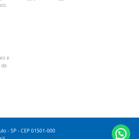
mos
res e
 de
ulo - SP - CEP 01501-000
il