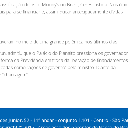
classificação de risco Moody’s no Brasil, Ceres Lisboa. Nos últi
is para se financiar e, assim, quitar antecipadamente dívidas
tiveram no meio de uma grande polêmica nos últimos dias.
un, admitiu que o Palácio do Planalto pressiona os governado
eforma da Previdência em troca da liberação de financiamentos
ficadas como “ações de governo” pelo ministro. Diante da
e “chantagem”.
s Júnior, 52 - 11° andar - conjunto 1.101 - Centro - São Pa
opyright © 2016 - Associação dos Gerentes do Banco do Bras