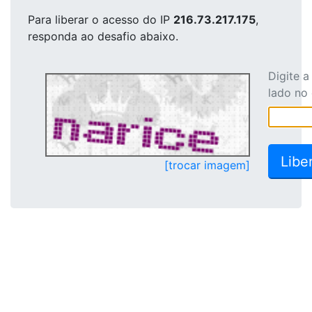
Para liberar o acesso
do IP
216.73.217.175
,
responda ao desafio abaixo.
Digite 
lado no
[trocar imagem]