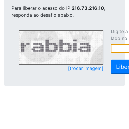
Para liberar o acesso
do IP
216.73.216.10
,
responda ao desafio abaixo.
Digite 
lado no
[trocar imagem]