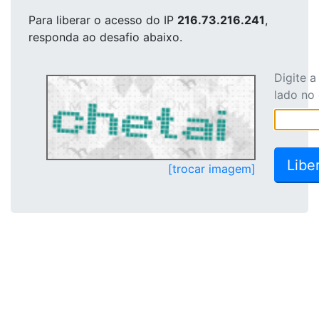
Para liberar o acesso
do IP
216.73.216.241
,
responda ao desafio abaixo.
Digite 
lado no
[trocar imagem]