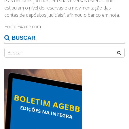
e as decisões judiciais, em suas diversas esferas, que
estipulam o nível de reservas e a movimentação das
contas de depósitos judiciais”, afirmou o banco em nota.
Fonte:Exame.com
BUSCAR