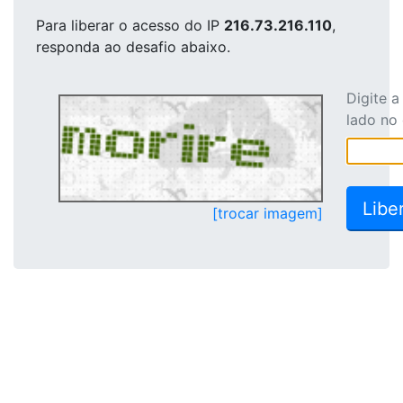
Para liberar o acesso
do IP
216.73.216.110
,
responda ao desafio abaixo.
Digite 
lado no
[trocar imagem]