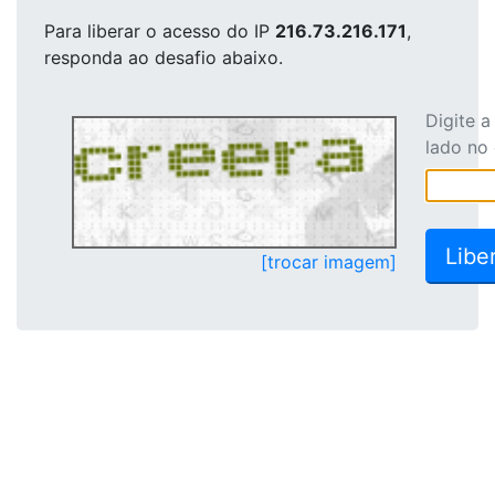
Para liberar o acesso
do IP
216.73.216.171
,
responda ao desafio abaixo.
Digite 
lado no
[trocar imagem]