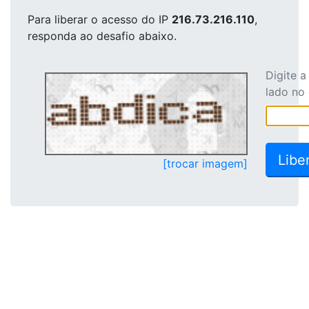
Para liberar o acesso
do IP
216.73.216.110
,
responda ao desafio abaixo.
Digite 
lado no
[trocar imagem]