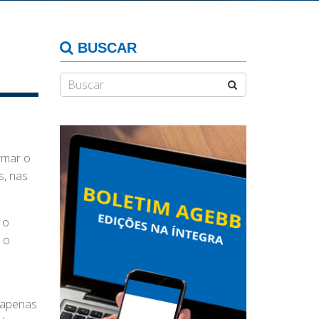
BUSCAR
rmar o
s, nas
 o
 o
 apenas