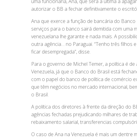
uma funcionária, Ana, que será a última a apaga
autorizar o BB a fechar definitivamente o escritó
Ana que exerce a função de bancária do Banco 
serviços para o banco sairá demitida com uma mã
venezuelana lhe garante e nada mais. A possibil
outra agência… no Paraguai. “Tenho três filhos e
ficar desempregada”, disse.
Para o governo de Michel Temer, a política é de
Venezuela, já que o Banco do Brasil está fechan
com o papel do banco de política de comércio e
que têm negócios no mercado internacional, b
o Brasil.
A política dos diretores à frente da direção do
agências fechadas prejudicando milhares de tr
rebaixamento salarial, transferencias compulsória
O caso de Ana na Venezuela é mais um dentre m