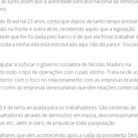
r as luzes assim que a autoridade bancária nacional da Venezu
rio.
do Brasil há 23 anos, conta que depois de tanto tempo presta
o na frente e outra atrás, recebendo aquilo que a legislação
idade que lhe foi dada pelo banco é de que ela fosse trabalhar
 toda a minha vida está estruturada aqui, não dá para ir. Vou te
 ajudar a sufocar o governo socialista de Nicolas Maduro na
do todo o tipo de operações com o país vizinho. Trata-se de a
xterior com o foco no relacionamento com as empresas brasile
em como as empresas venezuelanas que têm relações comercia
 BB é de terra arrasada para os trabalhadores. São centenas de
abalhadores através de demissões em massa, descomissioname
s etc., além, é claro, de prejudicar toda a população.
ilhares que vêm acontecendo após a saída da presidenta Dilm