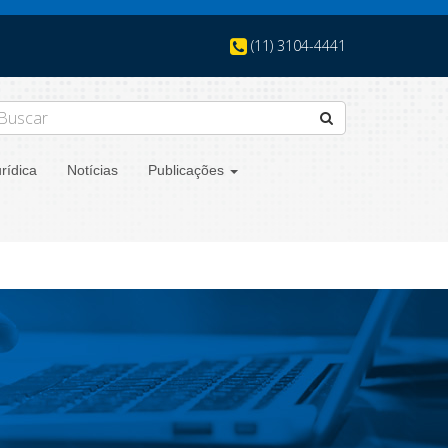
(11) 3104-4441
rídica
Notícias
Publicações