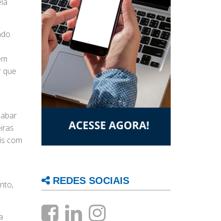
ela
ndo
 em
r que
cabar
iras
is com
REDES SOCIAIS
nto,
a