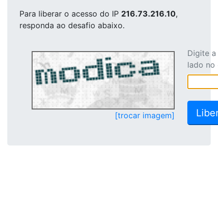
Para liberar o acesso
do IP
216.73.216.10
,
responda ao desafio abaixo.
Digite 
lado no
[trocar imagem]