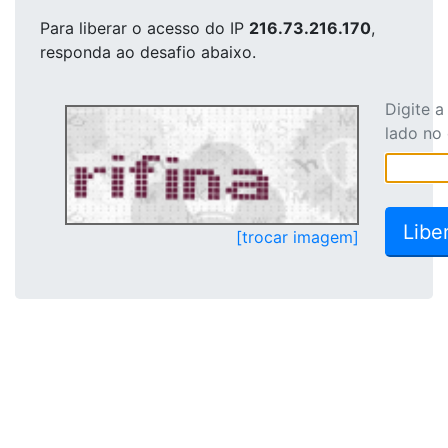
Para liberar o acesso
do IP
216.73.216.170
,
responda ao desafio abaixo.
Digite 
lado no
[trocar imagem]