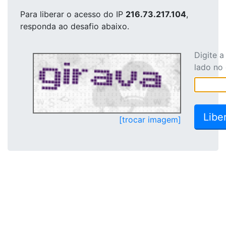
Para liberar o acesso
do IP
216.73.217.104
,
responda ao desafio abaixo.
Digite 
lado no
[trocar imagem]