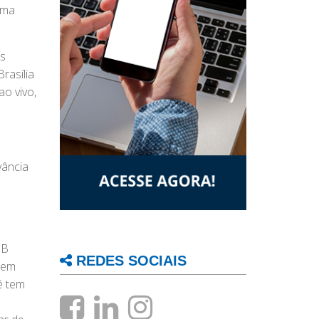
uma
es
rasília
ao vivo,
vância
BB
REDES SOCIAIS
, em
ê tem