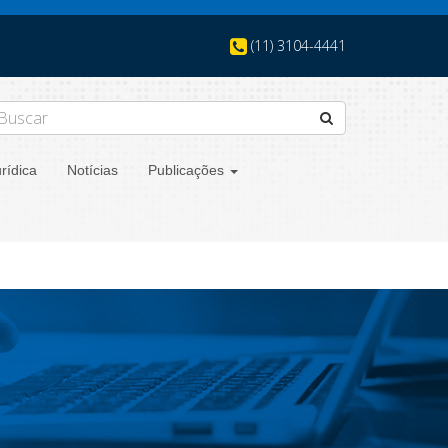
(11) 3104-4441
rídica
Notícias
Publicações