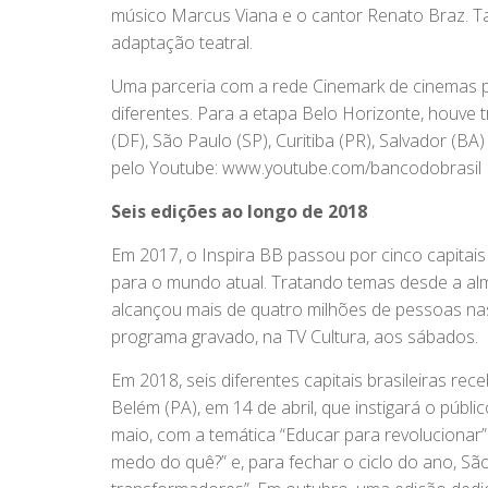
músico Marcus Viana e o cantor Renato Braz. T
adaptação teatral.
Uma parceria com a rede Cinemark de cinemas per
diferentes. Para a etapa Belo Horizonte, houve 
(DF), São Paulo (SP), Curitiba (PR), Salvador (B
pelo Youtube: www.youtube.com/bancodobrasil
Seis edições ao longo de 2018
Em 2017, o Inspira BB passou por cinco capitai
para o mundo atual. Tratando temas desde a alm
alcançou mais de quatro milhões de pessoas nas
programa gravado, na TV Cultura, aos sábados.
Em 2018, seis diferentes capitais brasileiras re
Belém (PA), em 14 de abril, que instigará o públ
maio, com a temática “Educar para revolucionar”
medo do quê?” e, para fechar o ciclo do ano, S