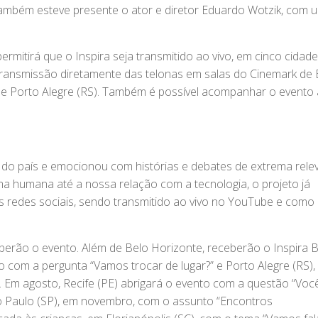
ambém esteve presente o ator e diretor Eduardo Wotzik, com 
mitirá que o Inspira seja transmitido ao vivo, em cinco cidad
transmissão diretamente das telonas em salas do Cinemark de B
A) e Porto Alegre (RS). Também é possível acompanhar o evento 
s do país e emocionou com histórias e debates de extrema rele
a humana até a nossa relação com a tecnologia, o projeto já
 redes sociais, sendo transmitido ao vivo no YouTube e como
ceberão o evento. Além de Belo Horizonte, receberão o Inspira 
ico com a pergunta “Vamos trocar de lugar?” e Porto Alegre (RS)
. Em agosto, Recife (PE) abrigará o evento com a questão “Voc
ão Paulo (SP), em novembro, com o assunto “Encontros