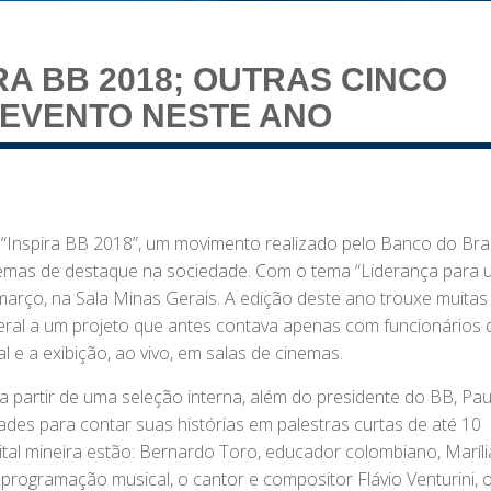
IRA BB 2018; OUTRAS CINCO
EVENTO NESTE ANO
o “Inspira BB 2018”, um movimento realizado pelo Banco do Bras
temas de destaque na sociedade. Com o tema “Liderança para 
 março, na Sala Minas Gerais. A edição deste ano trouxe muitas
eral a um projeto que antes contava apenas com funcionários 
l e a exibição, ao vivo, em salas de cinemas.
 a partir de uma seleção interna, além do presidente do BB, Pau
ades para contar suas histórias em palestras curtas de até 10
tal mineira estão: Bernardo Toro, educador colombiano, Maríli
 Na programação musical, o cantor e compositor Flávio Venturini, 