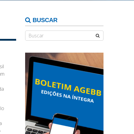
BUSCAR
il
um
da
lo
a
o