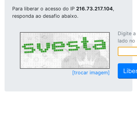
Para liberar o acesso
do IP
216.73.217.104
,
responda ao desafio abaixo.
Digite 
lado no
[trocar imagem]