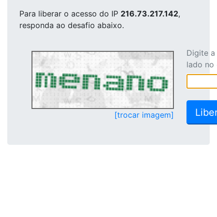
Para liberar o acesso
do IP
216.73.217.142
,
responda ao desafio abaixo.
Digite 
lado no
[trocar imagem]