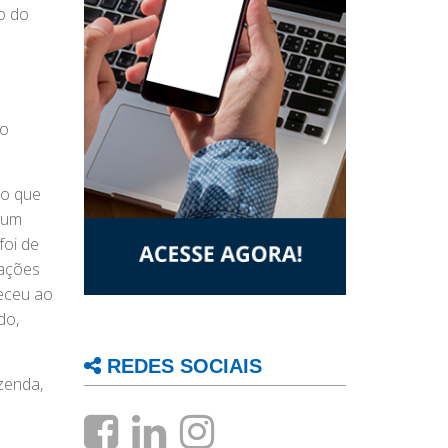
o do
io
do que
 um
foi de
tações
deceu ao
do,
REDES SOCIAIS
zenda,