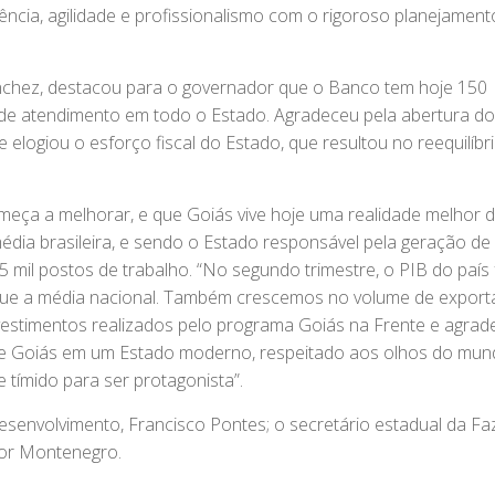
ncia, agilidade e profissionalismo com o rigoroso planejament
chez, destacou para o governador que o Banco tem hoje 150
 de atendimento em todo o Estado. Agradeceu pela abertura do
elogiou o esforço fiscal do Estado, que resultou no reequilíbr
meça a melhorar, e que Goiás vive hoje uma realidade melhor 
édia brasileira, e sendo o Estado responsável pela geração de
mil postos de trabalho. “No segundo trimestre, o PIB do país 
o que a média nacional. Também crescemos no volume de expor
vestimentos realizados pelo programa Goiás na Frente e agra
e Goiás em um Estado moderno, respeitado aos olhos do mun
e tímido para ser protagonista”.
envolvimento, Francisco Pontes; o secretário estadual da Fa
gor Montenegro.