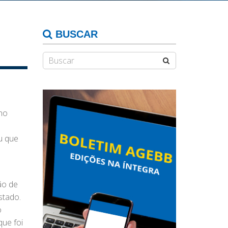
BUSCAR
 no
u que
ão de
stado.
o
que foi