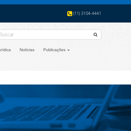
(11) 3104-4441
rídica
Notícias
Publicações