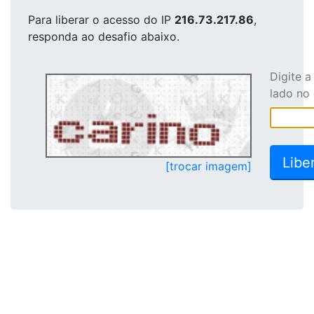
Para liberar o acesso
do IP
216.73.217.86
,
responda ao desafio abaixo.
Digite 
lado no
[trocar imagem]