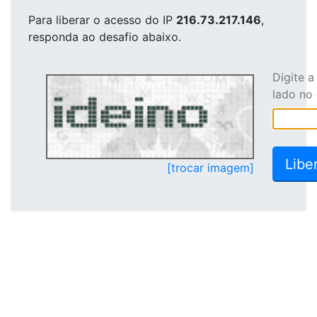
Para liberar o acesso
do IP
216.73.217.146
,
responda ao desafio abaixo.
Digite 
lado no
[trocar imagem]