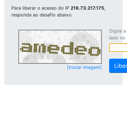
Para liberar o acesso
do IP
216.73.217.175
,
responda ao desafio abaixo.
Digite 
lado no
[trocar imagem]