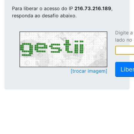
Para liberar o acesso
do IP
216.73.216.189
,
responda ao desafio abaixo.
Digite 
lado no
[trocar imagem]