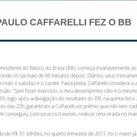
AULO CAFFARELLI FEZ O BB
 presidente do Banco do Brasil (BB), começa invariavelmente às
 onde só sai mais de 90 minutos depois. Diários, seus treiname
mais o satisfaz é o caratê. Faixa preta, Caffarelli considera a 
 tensão. “Sem fazer exercício, o meu desempenho não é o mesmo
O, logo após a divulgação do resultado do BB, na quinta-feira 
es das 22h, garantiram a Caffarelli um prêmio que não tem nad
le conseguiu, com poucos traumas, realizar uma virada no mai
o de R$ 3,1 bilhões, no quarto trimestre de 2017, foi o maior já