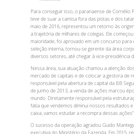
Para conseguir isso, o paranaense de Cornélio P
teve de suar a camisa fora das pistas e dos tat
maio de 2016, representou um retorno às origens.
a trajetória de milhares de colegas. Ele começ
maioridade, foi aprovado em um concurso para e
seleção interna, tornou-se gerente da área cor
diversos setores, até chegar à vice-presidência 
Nessa área, sua atuação chamou a atenção dos 
mercado de capitais e de colocar a gestora de r
responsável pela abertura de capital da BB Segu
de junho de 2013, a venda de ações marcou épo
mundo. Diretamente responsável pela estruturaç
fatia que vendemos diminui nossos resultados e es
caixa, vamos estudar a recompra dessas ações”
O sucesso da operação agradou Guido Mantega, 
executiva do Ministério da Fazenda. Em 2015, re