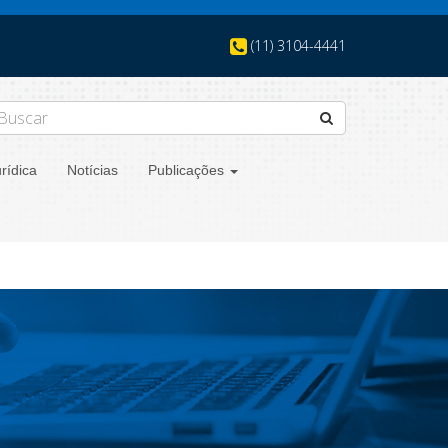
(11) 3104-4441
rídica
Notícias
Publicações