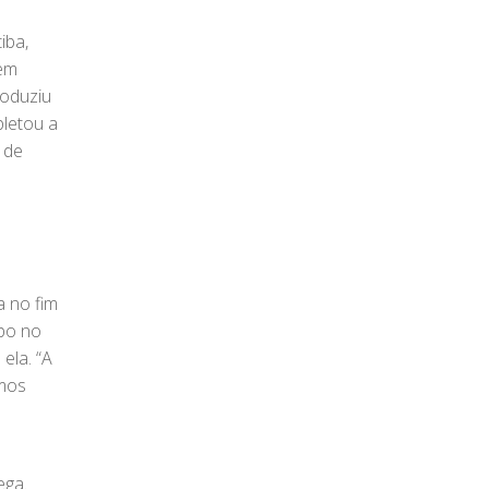
iba,
 em
roduziu
pletou a
 de
a no fim
ipo no
ela. “A
rmos
ega.