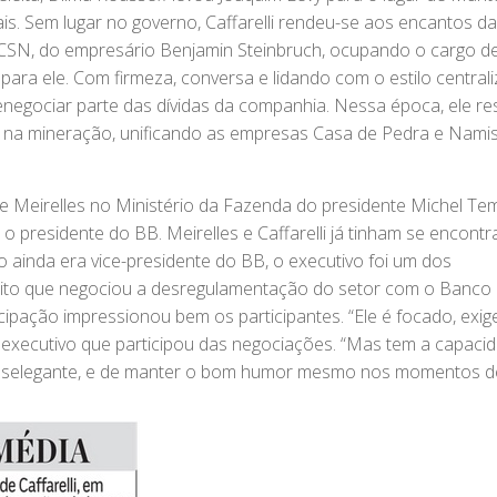
is. Sem lugar no governo, Caffarelli rendeu-se aos encantos da
ca CSN, do empresário Benjamin Steinbruch, ocupando o cargo d
 para ele. Com firmeza, conversa e lidando com o estilo central
renegociar parte das dívidas da companhia. Nessa época, ele re
ch na mineração, unificando as empresas Casa de Pedra e Nami
Meirelles no Ministério da Fazenda do presidente Michel Te
 presidente do BB. Meirelles e Caffarelli já tinham se encont
ainda era vice-presidente do BB, o executivo foi um dos
ito que negociou a desregulamentação do setor com o Banco 
icipação impressionou bem os participantes. “Ele é focado, exig
 executivo que participou das negociações. “Mas tem a capaci
eselegante, e de manter o bom humor mesmo nos momentos de 