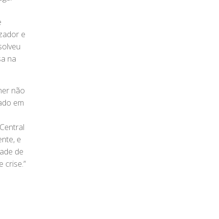
e
izador e
solveu
sa na
mer não
rado em
Central
ente, e
dade de
crise.”