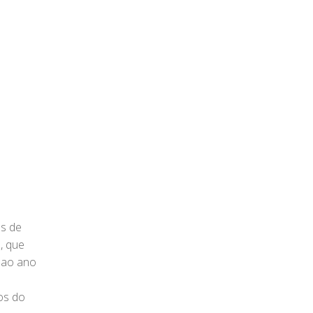
as de
, que
% ao ano
os do