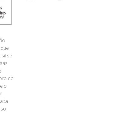
ção
 que
sil se
esas
e
bro do
elo
le
alta
sso