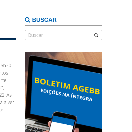
BUSCAR
 5h30.
ntos
arte
”,
22. As
a a ver
or