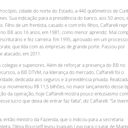
rocópio, cidade do norte do Estado, a 440 quilômetros de Curit
ames. Sua indicação para a presidência do banco, aos 50 anos,
 Filho de um frentista, casado e com três filhos, Caffarelli rep
ou no BB aos 16 anos, em 1981, como menor aprendiz. Mal com
scriturário e fez carreira. Em 1995, aprovado em um processo
porate, que lida com as empresas de grande porte. Passou por
de atacado, em 2011.
colegas e superiores. Além de reforçar a presença do BB no
ecursos, a BB DTVM, na liderança do mercado, Caffarelli foi o
ridade, dedicada aos seguros e à previdência privada. Realizad
ca: movimentou R$ 11,5 bilhões, no maior lançamento desse t
ão da operação, hoje Caffarelli mostra pouco entusiasmo com 
se lucro que deixa de entrar faz falta”, diz Caffarelli. “Se tive
.
então ministro da Fazenda, que o indicou para a secretaria
eleita, Dilma Rousseff levou Joaquim Levy para o lugar de Mant