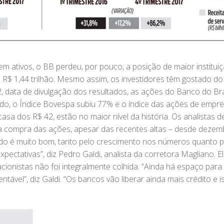
m ativos, o BB perdeu, por pouco, a posição de maior institui
m R$ 1,44 trilhão. Mesmo assim, os investidores têm gostado do
22, data de divulgação dos resultados, as ações do Banco do Bra
do, o Índice Bovespa subiu 77% e o índice das ações de empr
sa dos R$ 42, estão no maior nível da história. Os analistas d
 compra das ações, apesar das recentes altas – desde dezem
ado é muito bom, tanto pelo crescimento nos números quanto p
pectativas”, diz Pedro Galdi, analista da corretora Magliano. E
cionistas não foi integralmente colhida. “Ainda há espaço para 
tável”, diz Galdi. “Os bancos vão liberar ainda mais crédito e i