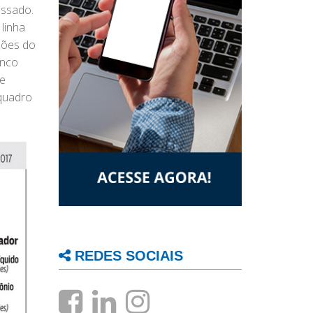
assado.
 linha
hões do
anco
de
 quadro
REDES SOCIAIS