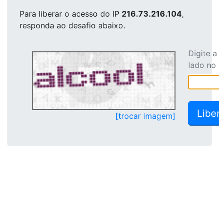
Para liberar o acesso
do IP
216.73.216.104
,
responda ao desafio abaixo.
Digite 
lado no
[trocar imagem]