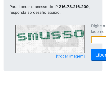
Para liberar o acesso
do IP
216.73.216.209
,
responda ao desafio abaixo.
Digite 
lado no
[trocar imagem]