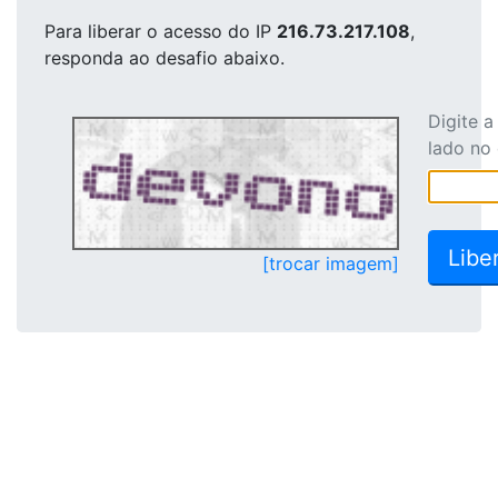
Para liberar o acesso
do IP
216.73.217.108
,
responda ao desafio abaixo.
Digite 
lado no
[trocar imagem]