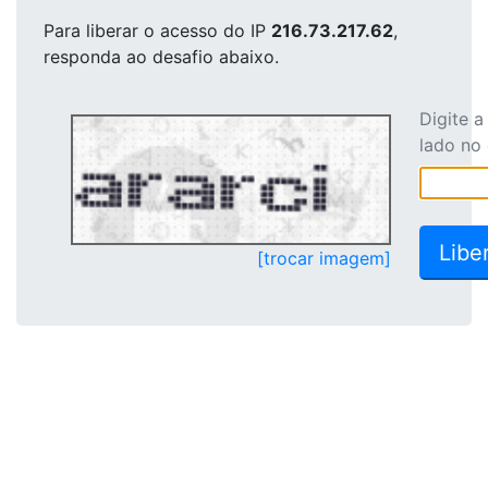
Para liberar o acesso
do IP
216.73.217.62
,
responda ao desafio abaixo.
Digite 
lado no
[trocar imagem]