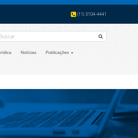
(11) 3104-4441
rídica
Notícias
Publicações