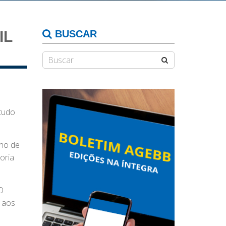
IL
BUSCAR
 tudo
nho de
oria
O
, aos