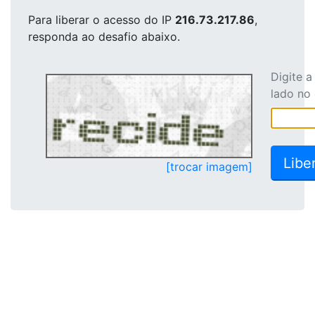
Para liberar o acesso
do IP
216.73.217.86
,
responda ao desafio abaixo.
Digite 
lado no
[trocar imagem]